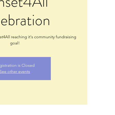
nset4All
ebration
et4All reaching it's community fundraising
goal!
gistration is Closed
See other events