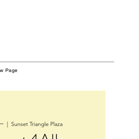
w Page
一
  |  
Sunset Triangle Plaza