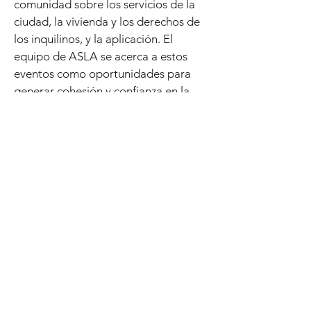
comunidad sobre los servicios de la
ciudad, la vivienda y los derechos de
los inquilinos, y la aplicación. El
equipo de ASLA se acerca a estos
eventos como oportunidades para
generar cohesión y confianza en la
comunidad, y el equipo continúa
aprendiendo de la comunidad.
El resultado final de los eventos es un
diseño conceptual para una calle
amigable con las bicicletas diseñada
teniendo en cuenta las necesidades
de la comunidad. Luego, el diseño
conceptual se puede utilizar para
buscar fondos para implementar
mejoras en las calles.
El siguiente es un enlace al kit de
herramientas de Active Streets LA.
Tenga en cuenta que es posible que
no todos los tratamientos del kit de
herramientas estén disponibles para