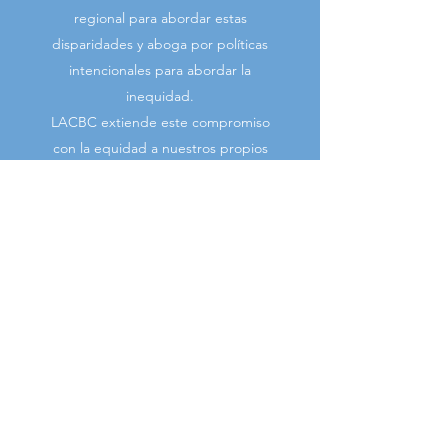
regional para abordar estas
disparidades y aboga por políticas
intencionales para abordar la
inequidad.
LACBC extiende este compromiso
con la equidad a nuestros propios
programas al priorizar
intencionalmente a las
comunidades de color de bajos
ingresos para la educación, la
divulgación y los recursos de
defensa. Además, buscamos
involucrar a socios y residentes de
estas comunidades en la
configuración de nuestros
programas para satisfacer sus
necesidades. El reclutamiento de