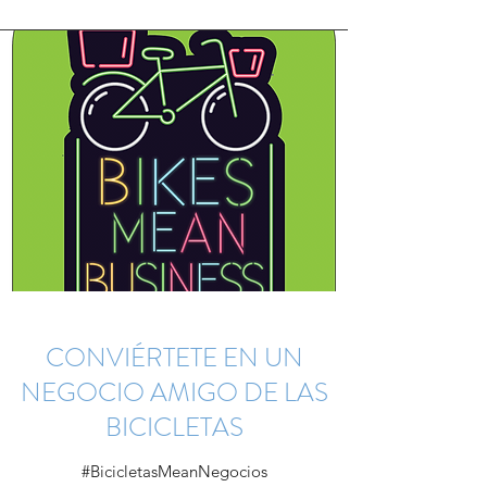
CONVIÉRTETE EN UN
NEGOCIO AMIGO DE LAS
BICICLETAS
#BicicletasMeanNegocios