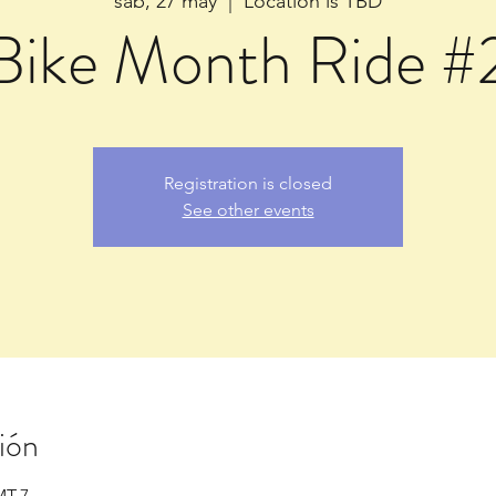
sáb, 27 may
  |  
Location is TBD
Bike Month Ride #
Registration is closed
See other events
ión
MT-7