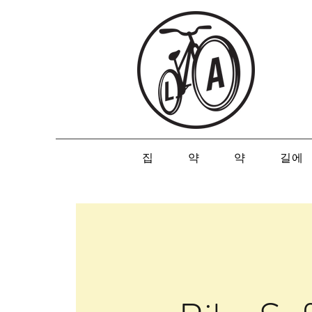
집
약
약
길에