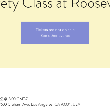
ety Class at Roose
Tickets are not on sale
See other events
 오후 8:00 GMT-7
, 7600 Graham Ave, Los Angeles, CA 90001, USA