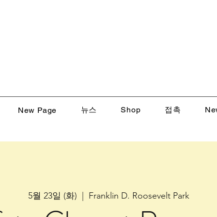
뉴스
Shop
접촉
Ne
New Page
5월 23일 (화)
  |  
Franklin D. Roosevelt Park