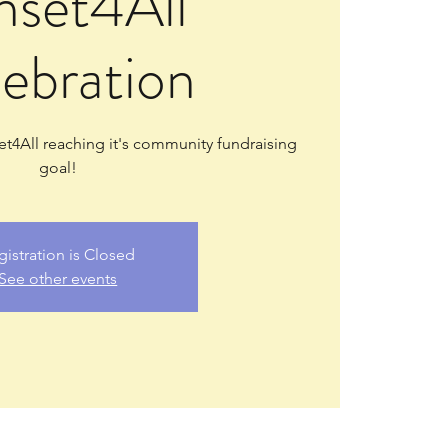
nset4All
ebration
et4All reaching it's community fundraising
goal!
gistration is Closed
See other events