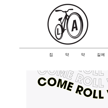
집
약
약
길에