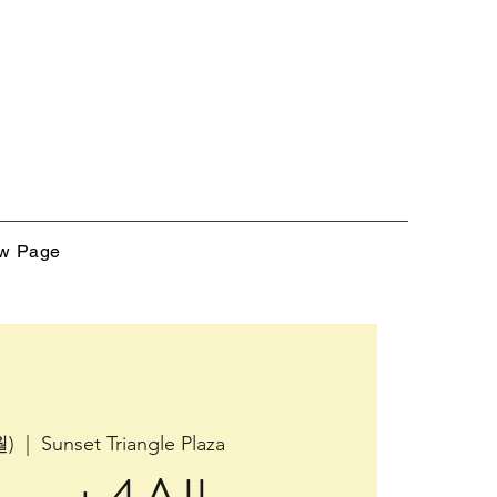
w Page
월)
  |  
Sunset Triangle Plaza