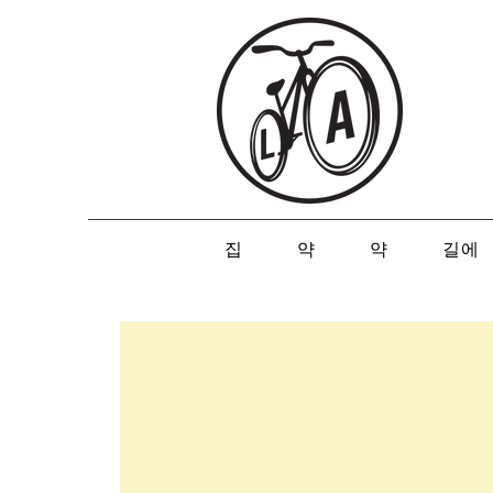
집
약
약
길에