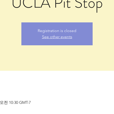
UCLA Pit Stop
Registration is closed
See other events
 오전 10:30 GMT-7